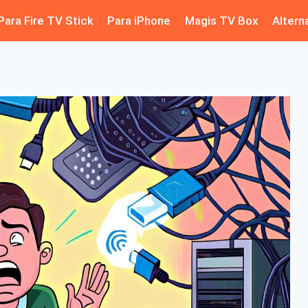
Para Fire TV Stick
Para iPhone
Magis TV Box
Altern